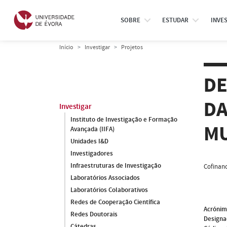
SOBRE
ESTUDAR
INVE
Início
Investigar
Projetos
DE
DA
Investigar
Instituto de Investigação e Formação
M
Avançada (IIFA)
Unidades I&D
Investigadores
Infraestruturas de Investigação
Cofinanc
Laboratórios Associados
Laboratórios Colaborativos
Redes de Cooperação Científica
Acróni
Redes Doutorais
Designa
Cátedras