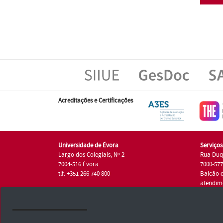
Acreditações e Certificações
Universidade de Évora
Serviço
Largo dos Colegiais, Nº 2
Rua Duq
7004-516 Évora
7000-57
tlf: +351 266 740 800
Balcão 
atendim
tlf.: +35