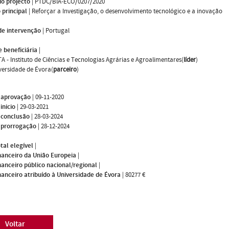
do projecto
|
PTDC/BIA-ECO/0207/2020
 principal
|
Reforçar a Investigação, o desenvolvimento tecnológico e a inovação
de intervenção
|
Portugal
 beneficiária
|
TA - Instituto de Ciências e Tecnologias Agrárias e Agroalimentares(
líder
)
versidade de Évora(
parceiro
)
 aprovação
|
09-11-2020
inicio
|
29-03-2021
 conclusão
|
28-03-2024
 prorrogação
|
28-12-2024
tal elegível
|
nanceiro da União Europeia
|
nanceiro público nacional/regional
|
nanceiro atribuído à Universidade de Évora
|
80277 €
Voltar