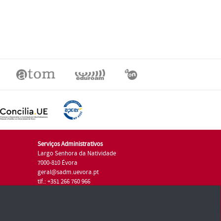
Serviços Administrativos
Largo Senhora da Natividade
7000-810 Évora
geral@sadm.uevora.pt
tlf.: +351 266 760 966