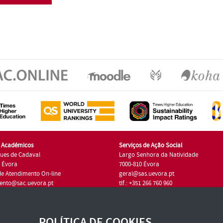
s Académicos
Serviços de Ação Social
ues de Cadaval
Largo Senhora da Natividade
7 Évora
7000-810 Évora
de Atendimento On-line
geral@sas.uevora.pt
ento@sac.uevora.pt
tlf.: +351 266 760 960
1 266 760 220
POLÍTICA DE COOKIES