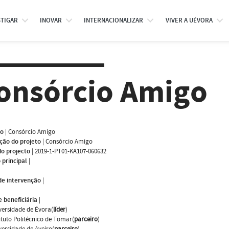
STIGAR
INOVAR
INTERNACIONALIZAR
VIVER A UÉVORA
onsórcio Amigo
mo
|
Consórcio Amigo
ção do projeto
|
Consórcio Amigo
do projecto
|
2019-1-PT01-KA107-060632
 principal
|
de intervenção
|
 beneficiária
|
versidade de Évora(
líder
)
tituto Politécnico de Tomar(
parceiro
)
versidade de Aveiro(
parceiro
)