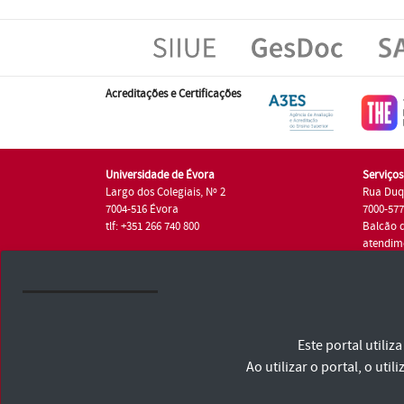
Acreditações e Certificações
Universidade de Évora
Serviço
Largo dos Colegiais, Nº 2
Rua Duq
7004-516 Évora
7000-57
tlf: +351 266 740 800
Balcão 
atendim
tlf.: +35
Universidade de Évora © 2026
Este portal utili
Consulte os Termos e Condições e Política de Privacidade
Declaração de Acessibilidade
Ao utilizar o portal, o u