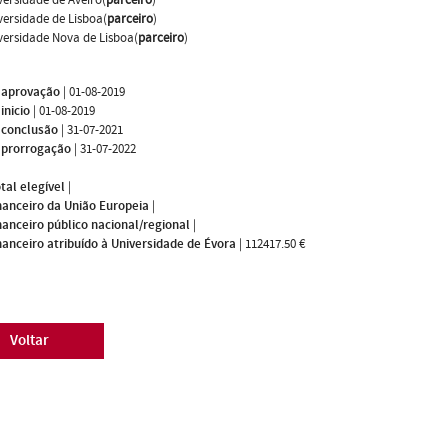
versidade de Lisboa(
parceiro
)
versidade Nova de Lisboa(
parceiro
)
 aprovação
|
01-08-2019
inicio
|
01-08-2019
 conclusão
|
31-07-2021
 prorrogação
|
31-07-2022
tal elegível
|
nanceiro da União Europeia
|
nanceiro público nacional/regional
|
nanceiro atribuído à Universidade de Évora
|
112417.50 €
Voltar