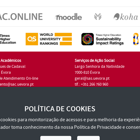
s Académicos
Serviços de Ação Social
ues de Cadaval
Largo Senhora da Natividade
7 Évora
7000-810 Évora
de Atendimento On-line
geral@sas.uevora.pt
ento@sac.uevora.pt
tlf.: +351 266 760 960
1 266 760 220
POLÍTICA DE COOKIES
za cookies para monitorização de acessos e para melhoria da experiên
tilizador toma conhecimento da nossa
Política de Privacidade
e consen