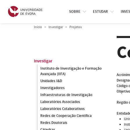
SOBRE
ESTUDAR
INVE
Início
Investigar
Projetos
C
Investigar
Instituto de Investigação e Formação
Avançada (IIFA)
Acróni
Designa
Unidades I&D
Código 
Investigadores
Objetivo
Infraestruturas de Investigação
Laboratórios Associados
Região 
Laboratórios Colaborativos
Entidade
Redes de Cooperação Científica
Uni
Redes Doutorais
Ins
Cátedras
Uni