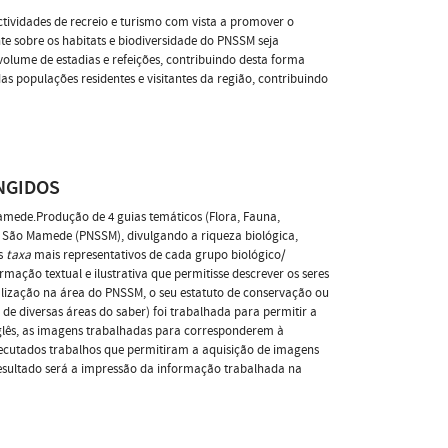
ividades de recreio e turismo com vista a promover o
e sobre os habitats e biodiversidade do PNSSM seja
lume de estadias e refeições, contribuindo desta forma
das populações residentes e visitantes da região, contribuindo
NGIDOS
amede.Produção de 4 guias temáticos (Flora, Fauna,
e São Mamede (PNSSM), divulgando a riqueza biológica,
os
taxa
mais representativos de cada grupo biológico/
ção textual e ilustrativa que permitisse descrever os seres
ocalização na área do PNSSM, o seu estatuto de conservação ou
e diversas áreas do saber) foi trabalhada para permitir a
nglês, as imagens trabalhadas para corresponderem à
xecutados trabalhos que permitiram a aquisição de imagens
 resultado será a impressão da informação trabalhada na