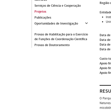
Região 
Serviços de Ciência e Cooperação
Projetos
Entidade
Ins
Publicações
Uni
Oportunidades de Investigação
Provas de Habilitação para o Exercício
Data de
de Funções de Coordenação Científica
Data de 
Data de
Provas de Doutoramento
Data de
Custo to
Apoio fi
Apoio fi
Apoio fi
RES
O Parque
Natureza
micobiót