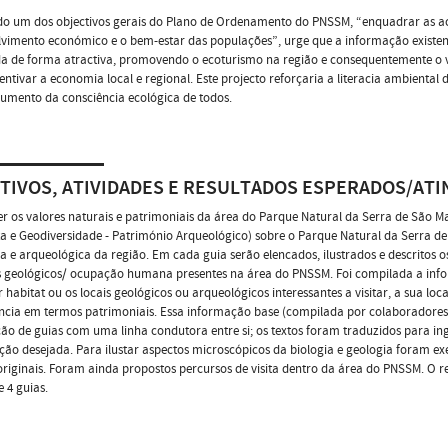
o um dos objectivos gerais do Plano de Ordenamento do PNSSM, “enquadrar as act
vimento económico e o bem-estar das populações”, urge que a informação existent
a de forma atractiva, promovendo o ecoturismo na região e consequentemente o vo
entivar a economia local e regional. Este projecto reforçaria a literacia ambiental 
umento da consciência ecológica de todos.
TIVOS, ATIVIDADES E RESULTADOS ESPERADOS/ATI
 os valores naturais e patrimoniais da área do Parque Natural da Serra de São M
a e Geodiversidade - Património Arqueológico) sobre o Parque Natural da Serra d
a e arqueológica da região. Em cada guia serão elencados, ilustrados e descritos 
 geológicos/ ocupação humana presentes na área do PNSSM. Foi compilada a informa
r habitat ou os locais geológicos ou arqueológicos interessantes a visitar, a sua l
cia em termos patrimoniais. Essa informação base (compilada por colaboradores d
ão de guias com uma linha condutora entre si; os textos foram traduzidos para i
ão desejada. Para ilustar aspectos microscópicos da biologia e geologia foram e
 originais. Foram ainda propostos percursos de visita dentro da área do PNSSM. O
 4 guias.