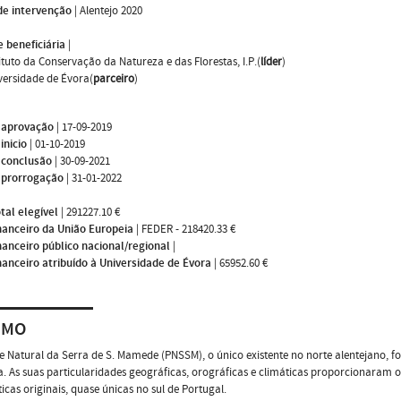
de intervenção
|
Alentejo 2020
 beneficiária
|
tituto da Conservação da Natureza e das Florestas, I.P.(
líder
)
versidade de Évora(
parceiro
)
 aprovação
|
17-09-2019
inicio
|
01-10-2019
 conclusão
|
30-09-2021
 prorrogação
|
31-01-2022
tal elegível
|
291227.10 €
nanceiro da União Europeia
|
FEDER - 218420.33 €
nanceiro público nacional/regional
|
nanceiro atribuído à Universidade de Évora
|
65952.60 €
UMO
 Natural da Serra de S. Mamede (PNSSM), o único existente no norte alentejano, f
. As suas particularidades geográficas, orográficas e climáticas proporcionaram o 
icas originais, quase únicas no sul de Portugal.