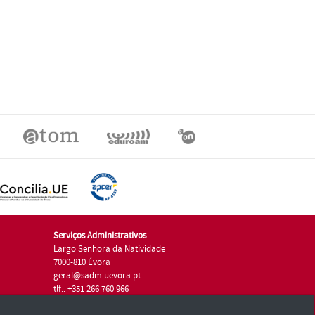
Serviços Administrativos
Largo Senhora da Natividade
7000-810 Évora
geral@sadm.uevora.pt
tlf.: +351 266 760 966