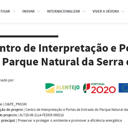
STIGAR
INOVAR
INTERNACIONALIZAR
VIVER A UÉVORA
ntro de Interpretação e P
 Parque Natural da Serra
iado por:
mo
|
CI&PE_PNSSM
ção do projeto
|
Centro de Interpretação e Portas de Entrada do Parque Natural d
do projecto
|
ALT20-08-2114-FEDER-000216
 principal
|
Preservar e proteger o ambiente e promover a eficiência energética