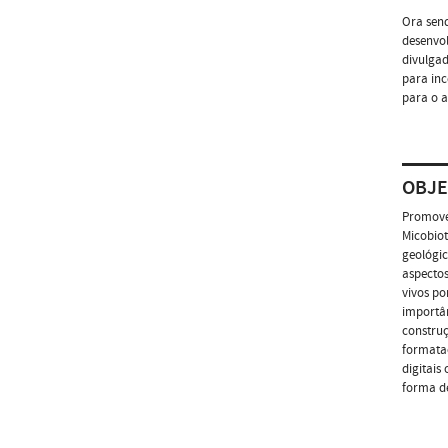
Ora send
desenvol
divulgad
para inc
para o a
OBJE
Promover
Micobiot
geológic
aspectos
vivos po
importân
construç
formataç
digitais
forma de