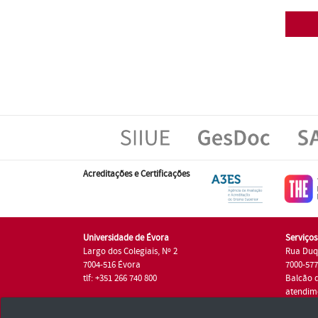
Acreditações e Certificações
Universidade de Évora
Serviço
Largo dos Colegiais, Nº 2
Rua Duq
7004-516 Évora
7000-57
tlf: +351 266 740 800
Balcão 
atendim
tlf.: +35