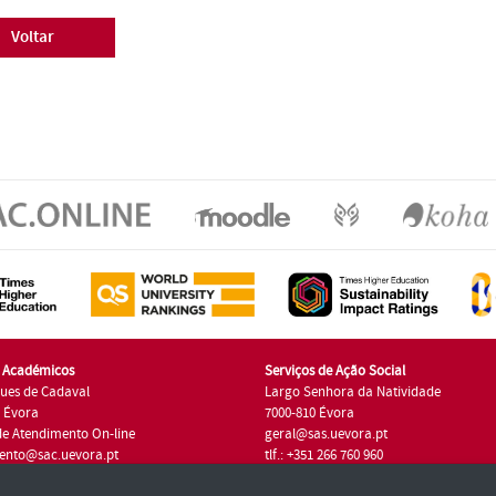
Voltar
s Académicos
Serviços de Ação Social
ues de Cadaval
Largo Senhora da Natividade
7 Évora
7000-810 Évora
de Atendimento On-line
geral@sas.uevora.pt
ento@sac.uevora.pt
tlf.: +351 266 760 960
1 266 760 220