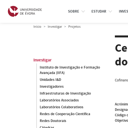
SOBRE
ESTUDAR
INVE
Início
Investigar
Projetos
Ce
do
Investigar
Instituto de Investigação e Formação
Avançada (IIFA)
Unidades I&D
Cofinanc
Investigadores
Infraestruturas de Investigação
Laboratórios Associados
Acróni
Laboratórios Colaborativos
Designa
Redes de Cooperação Científica
Código 
Objetivo
Redes Doutorais
Cátedras