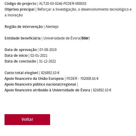
Código do projecto
|
ALT20-03-0246-FEDER-000033
Objetivo principal
|
Reforçar a Investigação, o desenvolvimento tecnológico e
a inovação
Região de intervenção
|
Alentejo
Entidade beneficiária
|
Universidade de Évora(
líder
)
Data de aprovação
|
07-08-2019
Data de inicio
|
02-01-2021
Data de conclusão
|
31-12-2022
Custo total elegível
|
825892.53 €
Apoio financeiro da União Europeia
|
FEDER - 702008.65 €
Apoio financeiro público nacional/regional
|
Apoio financeiro atribuído à Universidade de Évora
|
825892.53 €
Voltar