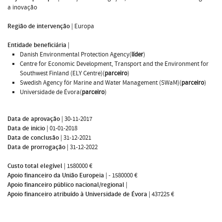
a inovação
Região de intervenção
|
Europa
Entidade beneficiária
|
Danish Environmental Protection Agency(
líder
)
Centre for Economic Development, Transport and the Environment for
Southwest Finland (ELY Centre)(
parceiro
)
Swedish Agency för Marine and Water Management (SWaM)(
parceiro
)
Universidade de Évora(
parceiro
)
Data de aprovação
|
30-11-2017
Data de inicio
|
01-01-2018
Data de conclusão
|
31-12-2021
Data de prorrogação
|
31-12-2022
Custo total elegível
|
1580000 €
Apoio financeiro da União Europeia
|
- 1580000 €
Apoio financeiro público nacional/regional
|
Apoio financeiro atribuído à Universidade de Évora
|
437225 €