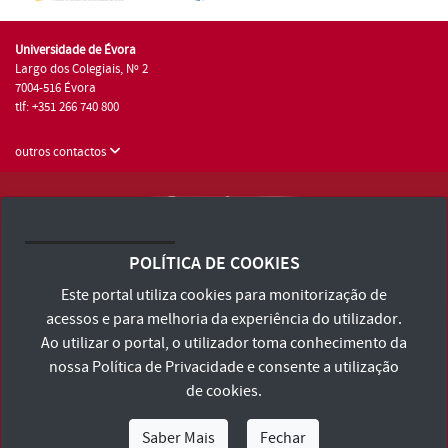
Universidade de Évora
Largo dos Colegiais, Nº 2
7004-516 Évora
tlf: +351 266 740 800
outros contactos
Universidade de Évora © 2026
Consulte os Termos e Condições e Política de Privacidade
POLÍTICA DE COOKIES
Declaração de Acessibilidade
Este portal utiliza cookies para monitorização de
acessos e para melhoria da experiência do utilizador.
Ao utilizar o portal, o utilizador toma conhecimento da
nossa
Política de Privacidade
e consente a utilização
de cookies.
Saber Mais
Fechar