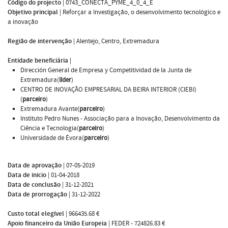
Código do projecto
|
0743_CONECTA_PYME_4_0_4_E
Objetivo principal
|
Reforçar a Investigação, o desenvolvimento tecnológico e
a inovação
Região de intervenção
|
Alentejo, Centro, Extremadura
Entidade beneficiária
|
Dirección General de Empresa y Competitividad de la Junta de
Extremadura(
líder
)
CENTRO DE INOVAÇÃO EMPRESARIAL DA BEIRA INTERIOR (CIEBI)
(
parceiro
)
Extremadura Avante(
parceiro
)
Instituto Pedro Nunes - Associação para a Inovação, Desenvolvimento da
Ciência e Tecnologia(
parceiro
)
Universidade de Évora(
parceiro
)
Data de aprovação
|
07-05-2019
Data de inicio
|
01-04-2018
Data de conclusão
|
31-12-2021
Data de prorrogação
|
31-12-2022
Custo total elegível
|
966435.68 €
Apoio financeiro da União Europeia
|
FEDER - 724826.83 €