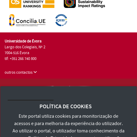
Universidade de Évora
Largo dos Colegiais, Nº 2
7004-516 Évora
tlf: +351 266 740 800
outros contactos
Universidade de Évora © 2026
Consulte os Termos e Condições e Política de Privacidade
POLÍTICA DE COOKIES
Declaração de Acessibilidade
Este portal utiliza cookies para monitorização de
acessos e para melhoria da experiência do utilizador.
Ao utilizar o portal, o utilizador toma conhecimento da