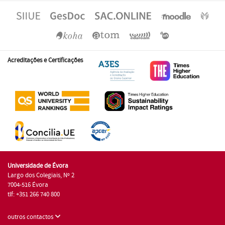
Acreditações e Certificações
Universidade de Évora
Largo dos Colegiais, Nº 2
7004-516 Évora
tlf: +351 266 740 800
outros contactos