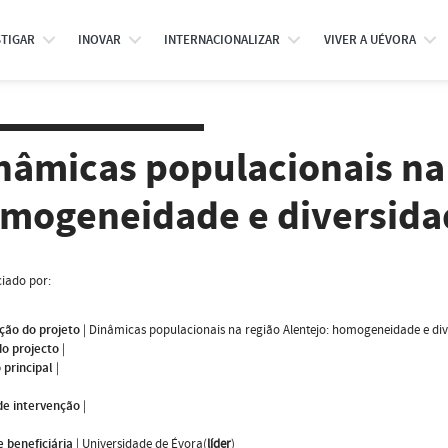
STIGAR
INOVAR
INTERNACIONALIZAR
VIVER A UÉVORA
nâmicas populacionais na 
mogeneidade e diversida
iado por:
ção do projeto
|
Dinâmicas populacionais na região Alentejo: homogeneidade e div
do projecto
|
 principal
|
de intervenção
|
 beneficiária
|
Universidade de Évora(
líder
)