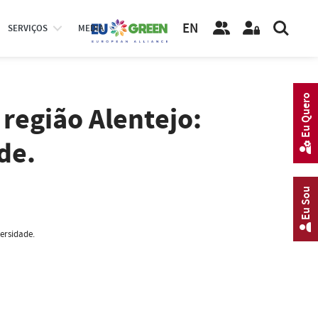
EN
SERVIÇOS
MEDIA
Eu Quero
região Alentejo:
de.
Eu Sou
ersidade.