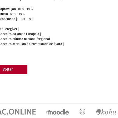
 aprovação
|
01-01-1995
inicio
|
01-01-1995
 conclusão
|
01-01-1999
tal elegível
|
nanceiro da União Europeia
|
nanceiro público nacional/regional
|
nanceiro atribuído à Universidade de Évora
|
Voltar