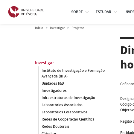
SOBRE
ESTUDAR
INVE
Início
Investigar
Projetos
Di
ho
Investigar
Instituto de Investigação e Formação
Avançada (IIFA)
Unidades I&D
Cofinanc
Investigadores
Infraestruturas de Investigação
Designa
Código 
Laboratórios Associados
Objetivo
Laboratórios Colaborativos
Redes de Cooperação Científica
Região 
Redes Doutorais
Entidade
Cátedras