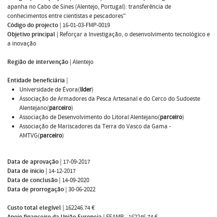
apanha no Cabo de Sines (Alentejo, Portugal): transferência de
conhecimentos entre cientistas e pescadores"
Código do projecto
|
16-01-03-FMP-0019
Objetivo principal
|
Reforçar a Investigação, o desenvolvimento tecnológico e
a inovação
Região de intervenção
|
Alentejo
Entidade beneficiária
|
Universidade de Évora(
líder
)
Associação de Armadores da Pesca Artesanal e do Cerco do Sudoeste
Alentejano(
parceiro
)
Associação de Desenvolvimento do Litoral Alentejano(
parceiro
)
Associação de Mariscadores da Terra do Vasco da Gama -
AMTVG(
parceiro
)
Data de aprovação
|
17-09-2017
Data de inicio
|
14-12-2017
Data de conclusão
|
14-09-2020
Data de prorrogação
|
30-06-2022
Custo total elegível
|
162246.74 €
Apoio financeiro da União Europeia
|
FEAMP - 162246.74 €