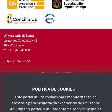
Universidade de Évora
Largo dos Colegiais, Nº 2
7004-516 Évora
tlf: +351 266 740 800
outros contactos
Universidade de Évora © 2026
Consulte os Termos e Condições e Política de Privacidade
POLÍTICA DE COOKIES
Declaração de Acessibilidade
Este portal utiliza cookies para monitorização de
acessos e para melhoria da experiência do utilizador.
Ao utilizar o portal, o utilizador toma conhecimento da