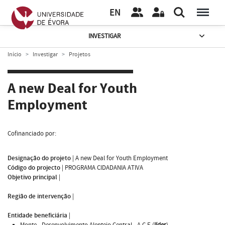
EN
INVESTIGAR
Início
Investigar
Projetos
A new Deal for Youth
Employment
Cofinanciado por:
Designação do projeto
|
A new Deal for Youth Employment
Código do projecto
|
PROGRAMA CIDADANIA ATIVA
Objetivo principal
|
Região de intervenção
|
Entidade beneficiária
|
Monte - Desenvolvimento Alentejo Central - A.C.E.(
líder
)