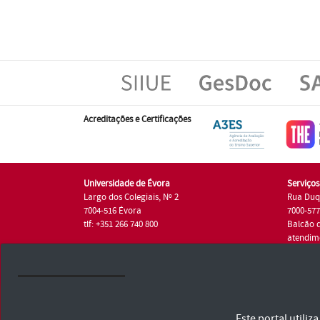
Acreditações e Certificações
Universidade de Évora
Serviço
Largo dos Colegiais, Nº 2
Rua Duq
7004-516 Évora
7000-57
tlf: +351 266 740 800
Balcão 
atendim
tlf.: +35
Universidade de Évora © 2026
Este portal utili
Consulte os Termos e Condições e Política de Privacidade