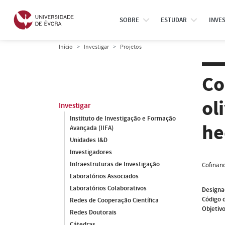
SOBRE
ESTUDAR
INVE
Início
Investigar
Projetos
Co
ol
Investigar
Instituto de Investigação e Formação
he
Avançada (IIFA)
Unidades I&D
Investigadores
Infraestruturas de Investigação
Cofinanc
Laboratórios Associados
Laboratórios Colaborativos
Designa
Código 
Redes de Cooperação Científica
Objetivo
Redes Doutorais
Cátedras