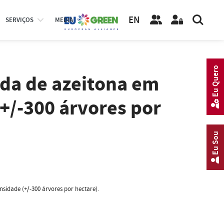
EN
SERVIÇOS
MEDIA
Eu Quero
ada de azeitona em
(+/-300 árvores por
Eu Sou
sidade (+/-300 árvores por hectare).