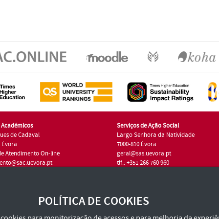
s Académicos
Serviços de Ação Social
ues de Cadaval
Largo Senhora da Natividade
7 Évora
7000-810 Évora
de Atendimento On-line
geral@sas.uevora.pt
ento@sac.uevora.pt
tlf.: +351 266 760 960
1 266 760 220
POLÍTICA DE COOKIES
za cookies para monitorização de acessos e para melhoria da experiên