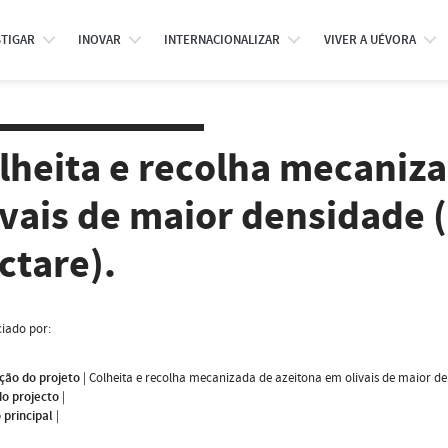
STIGAR
INOVAR
INTERNACIONALIZAR
VIVER A UÉVORA
lheita e recolha mecaniz
ivais de maior densidade 
ctare).
iado por:
ção do projeto
|
Colheita e recolha mecanizada de azeitona em olivais de maior den
do projecto
|
 principal
|