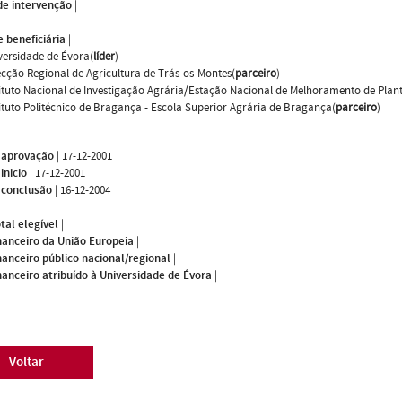
de intervenção
|
 beneficiária
|
versidade de Évora(
líder
)
ecção Regional de Agricultura de Trás-os-Montes(
parceiro
)
tituto Nacional de Investigação Agrária/Estação Nacional de Melhoramento de Plan
tituto Politécnico de Bragança - Escola Superior Agrária de Bragança(
parceiro
)
 aprovação
|
17-12-2001
inicio
|
17-12-2001
 conclusão
|
16-12-2004
tal elegível
|
nanceiro da União Europeia
|
nanceiro público nacional/regional
|
nanceiro atribuído à Universidade de Évora
|
Voltar