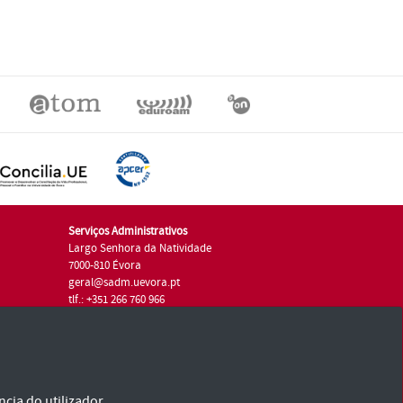
Serviços Administrativos
Largo Senhora da Natividade
7000-810 Évora
geral@sadm.uevora.pt
tlf.: +351 266 760 966
cia do utilizador.