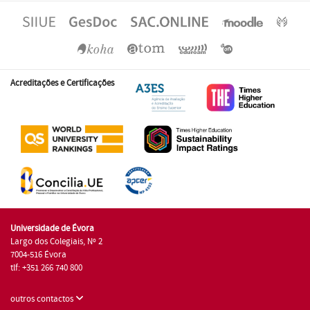
Acreditações e Certificações
Universidade de Évora
Largo dos Colegiais, Nº 2
7004-516 Évora
tlf: +351 266 740 800
outros contactos