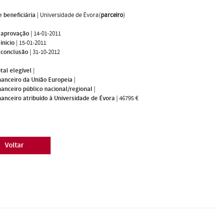
 beneficiária
|
Universidade de Évora(
parceiro
)
 aprovação
|
14-01-2011
inicio
|
15-01-2011
 conclusão
|
31-10-2012
tal elegível
|
nanceiro da União Europeia
|
nanceiro público nacional/regional
|
nanceiro atribuído à Universidade de Évora
|
46795 €
Voltar