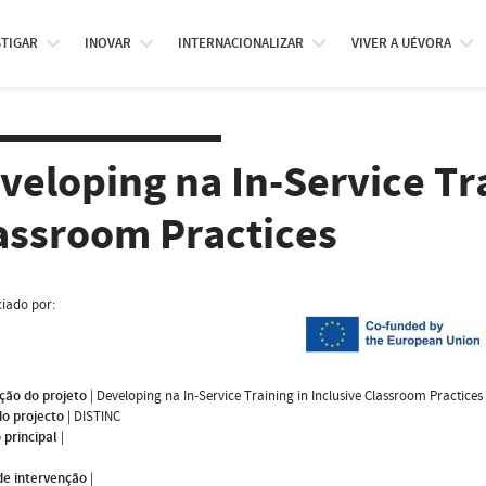
STIGAR
INOVAR
INTERNACIONALIZAR
VIVER A UÉVORA
veloping na In-Service Tra
assroom Practices
iado por:
ção do projeto
|
Developing na In-Service Training in Inclusive Classroom Practices
do projecto
|
DISTINC
 principal
|
de intervenção
|