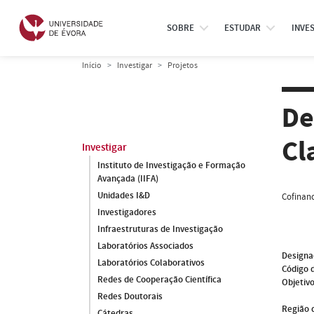
SOBRE
ESTUDAR
INVE
Início
Investigar
Projetos
De
Cl
Investigar
Instituto de Investigação e Formação
Avançada (IIFA)
Unidades I&D
Cofinanc
Investigadores
Infraestruturas de Investigação
Laboratórios Associados
Designa
Laboratórios Colaborativos
Código 
Redes de Cooperação Científica
Objetivo
Redes Doutorais
Região 
Cátedras