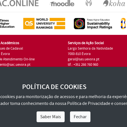
s Académicos
Serviços de Ação Social
ues de Cadaval
Largo Senhora da Natividade
7 Évora
7000-810 Évora
de Atendimento On-line
geral@sas.uevora.pt
ento@sac.uevora.pt
tlf.: +351 266 760 960
1 266 760 220
POLÍTICA DE COOKIES
za cookies para monitorização de acessos e para melhoria da experiên
tilizador toma conhecimento da nossa
Política de Privacidade
e consen
Saber Mais
Fechar