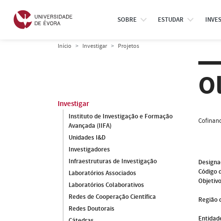
SOBRE
ESTUDAR
INVE
Início
Investigar
Projetos
O
Investigar
Instituto de Investigação e Formação
Cofinanc
Avançada (IIFA)
Unidades I&D
Investigadores
Infraestruturas de Investigação
Designa
Código 
Laboratórios Associados
Objetivo
Laboratórios Colaborativos
Redes de Cooperação Científica
Região 
Redes Doutorais
Entidade
Cátedras