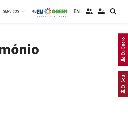
EN
SERVIÇOS
MEDIA
Eu Quero
imónio
Eu Sou