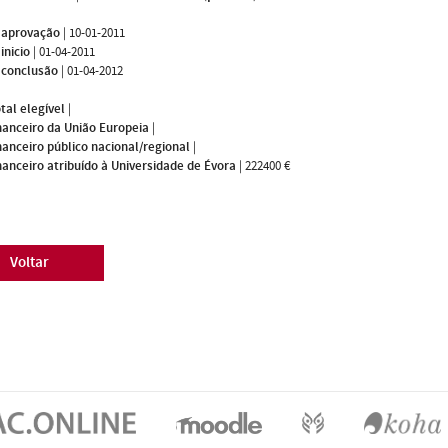
 aprovação
|
10-01-2011
inicio
|
01-04-2011
 conclusão
|
01-04-2012
tal elegível
|
nanceiro da União Europeia
|
nanceiro público nacional/regional
|
nanceiro atribuído à Universidade de Évora
|
222400 €
Voltar