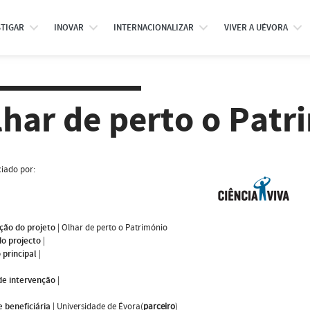
STIGAR
INOVAR
INTERNACIONALIZAR
VIVER A UÉVORA
lhar de perto o Patr
iado por:
ção do projeto
|
Olhar de perto o Património
do projecto
|
 principal
|
de intervenção
|
 beneficiária
|
Universidade de Évora(
parceiro
)