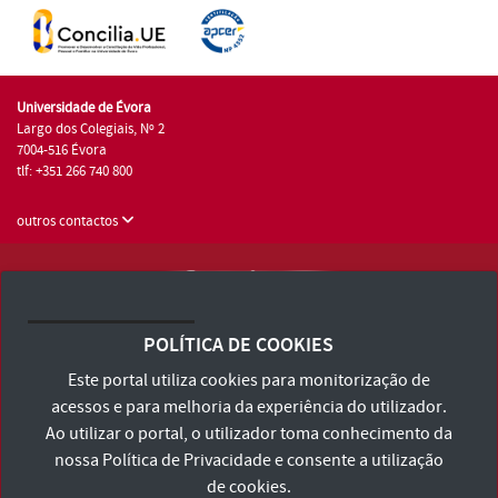
Universidade de Évora
Largo dos Colegiais, Nº 2
7004-516 Évora
tlf: +351 266 740 800
outros contactos
Universidade de Évora © 2026
Consulte os Termos e Condições e Política de Privacidade
POLÍTICA DE COOKIES
Declaração de Acessibilidade
Este portal utiliza cookies para monitorização de
acessos e para melhoria da experiência do utilizador.
Ao utilizar o portal, o utilizador toma conhecimento da
nossa
Política de Privacidade
e consente a utilização
de cookies.