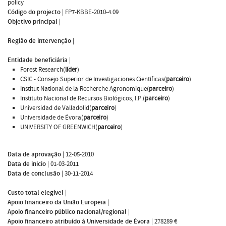
policy
Código do projecto
|
FP7-KBBE-2010-4.09
Objetivo principal
|
Região de intervenção
|
Entidade beneficiária
|
Forest Research(
líder
)
CSIC - Consejo Superior de Investigaciones Científicas(
parceiro
)
Institut National de la Recherche Agronomique(
parceiro
)
Instituto Nacional de Recursos Biológicos, I.P.(
parceiro
)
Universidad de Valladolid(
parceiro
)
Universidade de Évora(
parceiro
)
UNIVERSITY OF GREENWICH(
parceiro
)
Data de aprovação
|
12-05-2010
Data de inicio
|
01-03-2011
Data de conclusão
|
30-11-2014
Custo total elegível
|
Apoio financeiro da União Europeia
|
Apoio financeiro público nacional/regional
|
Apoio financeiro atribuído à Universidade de Évora
|
278289 €