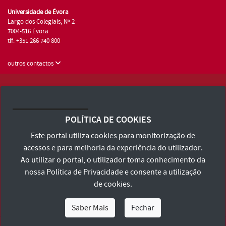
Universidade de Évora
Largo dos Colegiais, Nº 2
7004-516 Évora
tlf: +351 266 740 800
outros contactos
Universidade de Évora © 2026
Consulte os Termos e Condições e Política de Privacidade
POLÍTICA DE COOKIES
Declaração de Acessibilidade
Este portal utiliza cookies para monitorização de
acessos e para melhoria da experiência do utilizador.
Ao utilizar o portal, o utilizador toma conhecimento da
nossa
Política de Privacidade
e consente a utilização
de cookies.
Saber Mais
Fechar