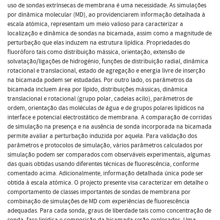
uso de sondas extrínsecas de membrana é uma necessidade. As simulações
por dinâmica molecular (MD), ao providenciarem informação detalhada à
escala atómica, representam um meio valioso para caracterizar a
localização e dinâmica de sondas na bicamada, assim como a magnitude de
perturbação que elas induzem na estrutura lipídica. Propriedades do
fluoróforo tais como distribuição mássica, orientação, extensão de
solvatação/ligações de hidrogénio, funções de distribuição radial, dinâmica
rotacional e translacional, estado de agregação e energia livre de inserção
na bicamada podem ser estudadas. Por outro lado, os parâmetros da
bicamada incluem área por lípido, distribuições mássicas, dinâmica
translacional e rotacional (grupo polar, cadeias acilo), parâmetros de
ordem, orientação das moléculas de água e de grupos polares lipídicos na
interface e potencial electrostático de membrana. A comparação de corridas
de simulação na presença e na ausência de sonda incorporada na bicamada
permite avaliar a perturbação induzida por aquela. Para validação dos
parâmetros e protocolos de simulação, vários parâmetros calculados por
simulação podem ser comparados com observáveis experimentais, algumas
das quais obtidas usando diferentes técnicas de fluorescência, conforme
comentado acima. Adicionalmente, informação detalhada única pode ser
obtida à escala atómica. O projecto presente visa caracterizar em detalhe o
comportamento de classes importantes de sondas de membrana por
combinação de simulações de MD com experiências de fluorescência
adequadas. Para cada sonda, graus de liberdade tais como concentração de
sonda, fase lipídica e composição da bicamada serão explorados. Uma