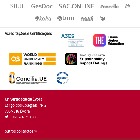
Acreditações e Certificações
Universidade de Évora
Largo dos Colegiais, Nº 2
7004-516 Évora
tlf: +351 266 740 800
outros contactos