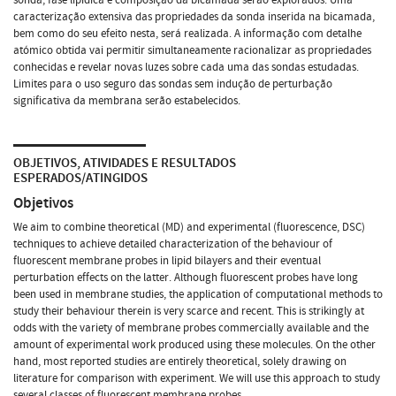
caracterização extensiva das propriedades da sonda inserida na bicamada,
bem como do seu efeito nesta, será realizada. A informação com detalhe
atómico obtida vai permitir simultaneamente racionalizar as propriedades
conhecidas e revelar novas luzes sobre cada uma das sondas estudadas.
Limites para o uso seguro das sondas sem indução de perturbação
significativa da membrana serão estabelecidos.
OBJETIVOS, ATIVIDADES E RESULTADOS
ESPERADOS/ATINGIDOS
Objetivos
We aim to combine theoretical (MD) and experimental (fluorescence, DSC)
techniques to achieve detailed characterization of the behaviour of
fluorescent membrane probes in lipid bilayers and their eventual
perturbation effects on the latter. Although fluorescent probes have long
been used in membrane studies, the application of computational methods to
study their behaviour therein is very scarce and recent. This is strikingly at
odds with the variety of membrane probes commercially available and the
amount of experimental work produced using these molecules. On the other
hand, most reported studies are entirely theoretical, solely drawing on
literature for comparison with experiment. We will use this approach to study
several classes of fluorescent membrane probes.