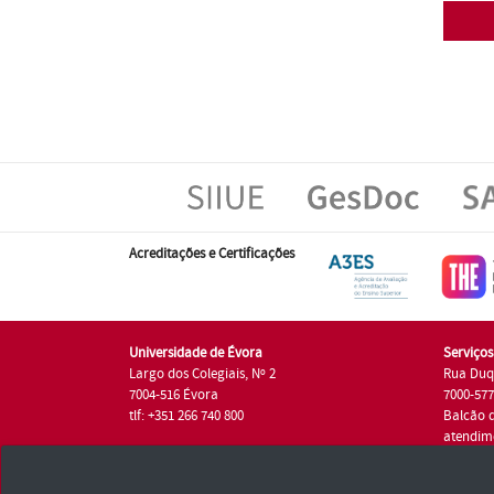
Acreditações e Certificações
Universidade de Évora
Serviço
Largo dos Colegiais, Nº 2
Rua Duq
7004-516 Évora
7000-57
tlf: +351 266 740 800
Balcão 
atendim
tlf.: +35