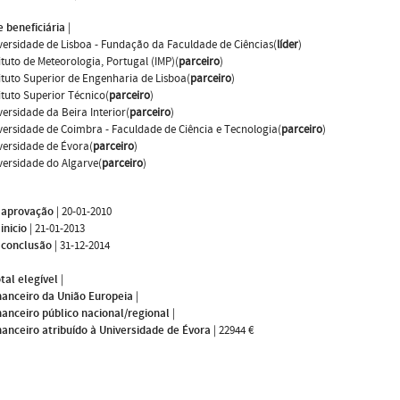
 beneficiária
|
versidade de Lisboa - Fundação da Faculdade de Ciências(
líder
)
tituto de Meteorologia, Portugal (IMP)(
parceiro
)
tituto Superior de Engenharia de Lisboa(
parceiro
)
tituto Superior Técnico(
parceiro
)
versidade da Beira Interior(
parceiro
)
versidade de Coimbra - Faculdade de Ciência e Tecnologia(
parceiro
)
versidade de Évora(
parceiro
)
versidade do Algarve(
parceiro
)
 aprovação
|
20-01-2010
inicio
|
21-01-2013
 conclusão
|
31-12-2014
tal elegível
|
nanceiro da União Europeia
|
nanceiro público nacional/regional
|
nanceiro atribuído à Universidade de Évora
|
22944 €