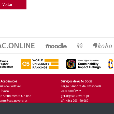
Voltar
s Académicos
Serviços de Ação Social
ues de Cadaval
Largo Senhora da Natividade
7 Évora
7000-810 Évora
de Atendimento On-line
geral@sas.uevora.pt
ento@sac.uevora.pt
tlf.: +351 266 760 960
1 266 760 220