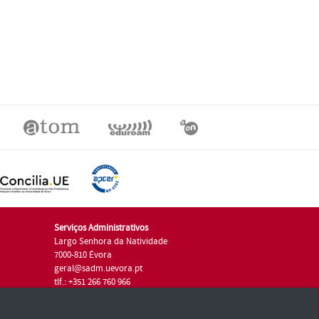
Serviços Administrativos
Largo Senhora da Natividade
7000-810 Évora
geral@sadm.uevora.pt
tlf.: +351 266 760 966