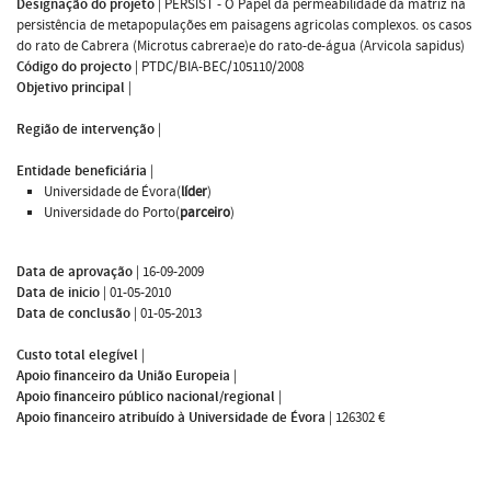
Designação do projeto
|
PERSIST - O Papel da permeabilidade da matriz na
persistência de metapopulações em paisagens agricolas complexos. os casos
do rato de Cabrera (Microtus cabrerae)e do rato-de-água (Arvicola sapidus)
Código do projecto
|
PTDC/BIA-BEC/105110/2008
Objetivo principal
|
Região de intervenção
|
Entidade beneficiária
|
Universidade de Évora(
líder
)
Universidade do Porto(
parceiro
)
Data de aprovação
|
16-09-2009
Data de inicio
|
01-05-2010
Data de conclusão
|
01-05-2013
Custo total elegível
|
Apoio financeiro da União Europeia
|
Apoio financeiro público nacional/regional
|
Apoio financeiro atribuído à Universidade de Évora
|
126302 €