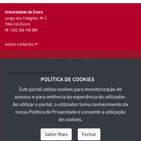
Universidade de Évora
Largo dos Colegiais, Nº 2
7004-516 Évora
tlf: +351 266 740 800
outros contactos
Universidade de Évora © 2026
Consulte os Termos e Condições e Política de Privacidade
POLÍTICA DE COOKIES
Declaração de Acessibilidade
Este portal utiliza cookies para monitorização de
acessos e para melhoria da experiência do utilizador.
Ao utilizar o portal, o utilizador toma conhecimento da
nossa
Política de Privacidade
e consente a utilização
de cookies.
Saber Mais
Fechar