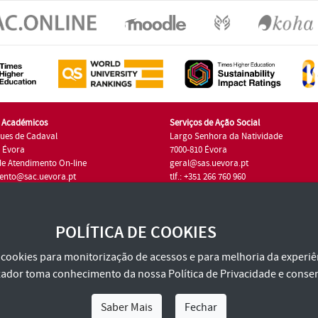
s Académicos
Serviços de Ação Social
ues de Cadaval
Largo Senhora da Natividade
7 Évora
7000-810 Évora
de Atendimento On-line
geral@sas.uevora.pt
ento@sac.uevora.pt
tlf.: +351 266 760 960
1 266 760 220
POLÍTICA DE COOKIES
za cookies para monitorização de acessos e para melhoria da experiên
tilizador toma conhecimento da nossa
Política de Privacidade
e consen
Saber Mais
Fechar