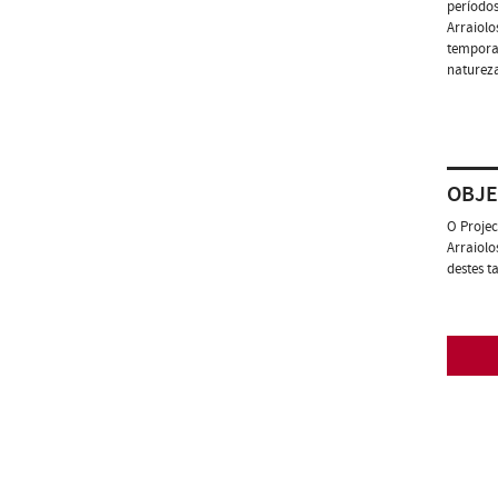
períodos
Arraiolo
temporai
natureza
OBJE
O Projec
Arraiolo
destes t