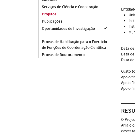
Serviços de Ciência e Cooperação
Entidade
Projetos
Uni
Ins
Publicações
Ins
Oportunidades de Investigação
Mun
Provas de Habilitação para o Exercício
de Funções de Coordenação Científica
Data de
Data de 
Provas de Doutoramento
Data de
Custo to
Apoio fi
Apoio fi
Apoio fi
RES
O Projec
Arraiolo
destes t