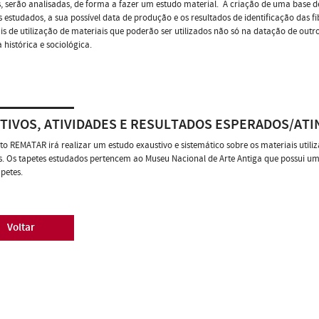
, serão analisadas, de forma a fazer um estudo material. A criação de uma base de
s estudados, a sua possível data de produção e os resultados de identificação das f
s de utilização de materiais que poderão ser utilizados não só na datação de out
 histórica e sociológica.
TIVOS, ATIVIDADES E RESULTADOS ESPERADOS/ATI
to REMATAR irá realizar um estudo exaustivo e sistemático sobre os materiais util
s. Os tapetes estudados pertencem ao Museu Nacional de Arte Antiga que possui um
apetes.
Voltar