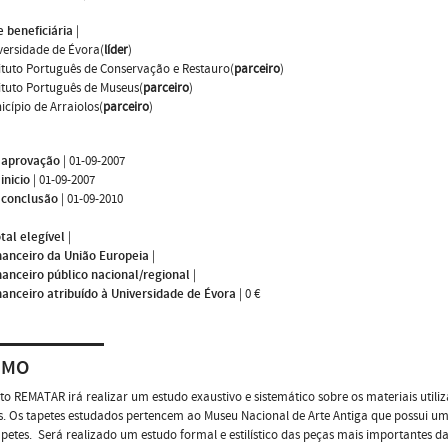
 beneficiária
|
versidade de Évora(
líder
)
tituto Português de Conservação e Restauro(
parceiro
)
tituto Português de Museus(
parceiro
)
icípio de Arraiolos(
parceiro
)
 aprovação
|
01-09-2007
inicio
|
01-09-2007
 conclusão
|
01-09-2010
tal elegível
|
nanceiro da União Europeia
|
nanceiro público nacional/regional
|
nanceiro atribuído à Universidade de Évora
|
0 €
UMO
to REMATAR irá realizar um estudo exaustivo e sistemático sobre os materiais util
s. Os tapetes estudados pertencem ao Museu Nacional de Arte Antiga que possui um
apetes. Será realizado um estudo formal e estilístico das peças mais importantes da