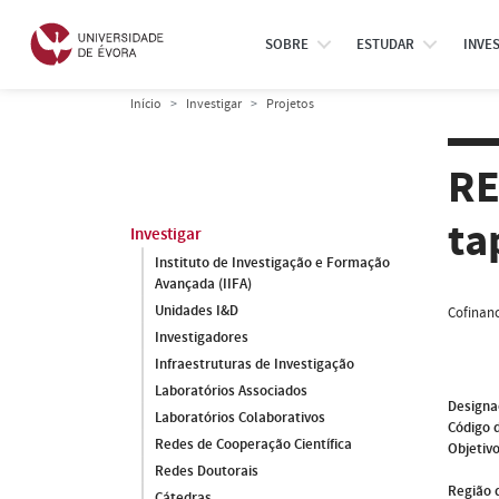
SOBRE
ESTUDAR
INVE
Início
Investigar
Projetos
RE
ta
Investigar
Instituto de Investigação e Formação
Avançada (IIFA)
Unidades I&D
Cofinanc
Investigadores
Infraestruturas de Investigação
Laboratórios Associados
Designa
Laboratórios Colaborativos
Código 
Redes de Cooperação Científica
Objetivo
Redes Doutorais
Região 
Cátedras