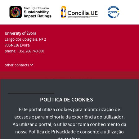
University of Évora
Largo dos Colegiais, Nº 2
7004-516 Évora
phone: +351 266 740 800
other contacts
University of Évora © 2026
Terms and Conditions and Privacy Policy
POLÍTICA DE COOKIES
Accessibility Statement
Este portal utiliza cookies para monitorização de
acessos e para melhoria da experiência do utilizador.
Ao utilizar o portal, o utilizador toma conhecimento da
nossa
Política de Privacidade
e consente a utilização