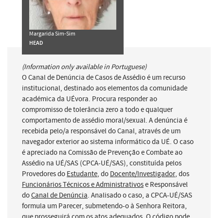
Margarida Sim-Sim
HEAD
(Information only available in Portuguese)
O Canal de Denúncia de Casos de Assédio é um recurso
institucional, destinado aos elementos da comunidade
académica da UÉvora. Procura responder ao
compromisso de tolerância zero a todo e qualquer
comportamento de assédio moral/sexual. A denúncia é
recebida pelo/a responsável do Canal, através de um
navegador exterior ao sistema informático da UÉ. O caso
é apreciado na Comissão de Prevenção e Combate ao
Assédio na UÉ/SAS (CPCA-UÉ/SAS), constituída pelos
Provedores do
Estudante
, do
Docente/Investigador
, dos
Funcionários Técnicos e Administrativos
e Responsável
do
Canal de Denúncia
. Analisado o caso, a CPCA-UÉ/SAS
formula um Parecer, submetendo-o à Senhora Reitora,
que prosseguirá com os atos adequados. O código pode