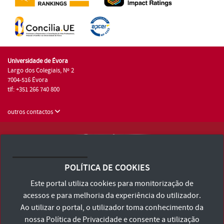
Universidade de Évora
Largo dos Colegiais, Nº 2
7004-516 Évora
tlf: +351 266 740 800
outros contactos
Universidade de Évora © 2026
Consulte os Termos e Condições e Política de Privacidade
POLÍTICA DE COOKIES
Declaração de Acessibilidade
Este portal utiliza cookies para monitorização de
acessos e para melhoria da experiência do utilizador.
Ao utilizar o portal, o utilizador toma conhecimento da
nossa
Política de Privacidade
e consente a utilização