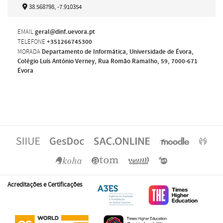
38.568798, -7.910354
EMAIL
geral@dinf.uevora.pt
TELEFONE
+351266745300
MORADA
Departamento de Informática, Universidade de Évora,
Colégio Luís António Verney, Rua Romão Ramalho, 59, 7000-671
Évora
Acreditações e Certificações