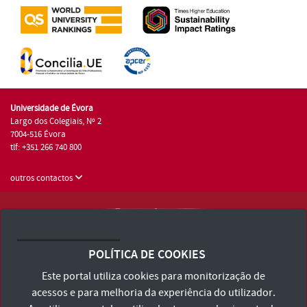
Universidade de Évora
Largo dos Colegiais, Nº 2
7004-516 Évora
tlf: +351 266 740 800
outros contactos
Universidade de Évora © 2026
Consulte os Termos e Condições e Política de Privacidade
POLÍTICA DE COOKIES
Declaração de Acessibilidade
Este portal utiliza cookies para monitorização de
acessos e para melhoria da experiência do utilizador.