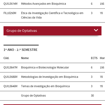
QUI13574M
Métodos Avançados em Bioquímica
6
156
FIL10250M
Ética da Investigação Científica e Tecnológica em
3
78
Ciências da Vida
Grupo de Optativas
1º ANO - 2.º SEMESTRE
Cód.
Nome
ECTS
Hor
QUI13647M
Bioquímica e Biotecnologia Molecular
6
156
QUI13586M
Metodologias de Investigação em Bioquímica
3
78
QUI13646M
Temas de investigação em Bioquímica
3
78
Grupo de Optativas
30