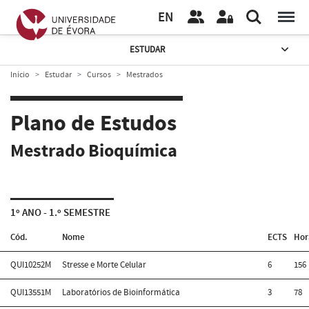
EN
ESTUDAR
Início
Estudar
Cursos
Mestrados
Plano de Estudos
Mestrado Bioquímica
1º ANO - 1.º SEMESTRE
Cód.
Nome
ECTS
Hor
QUI10252M
Stresse e Morte Celular
6
156
QUI13551M
Laboratórios de Bioinformática
3
78