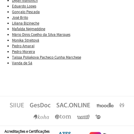
Dejan Ivanovich
Eduardo Lopes
Gonçalo Pescada
José Brito
Liliana Bizineche
Mafalda Nejmeddine
Mário Dinis Coelho da Silva Marques
Monika Streitová
Pedro Amaral
Pedro Moreira
Taíssa Poliakova Pacheco Cunha Marchese
Vanda de Sá
Acreditações e Certificações