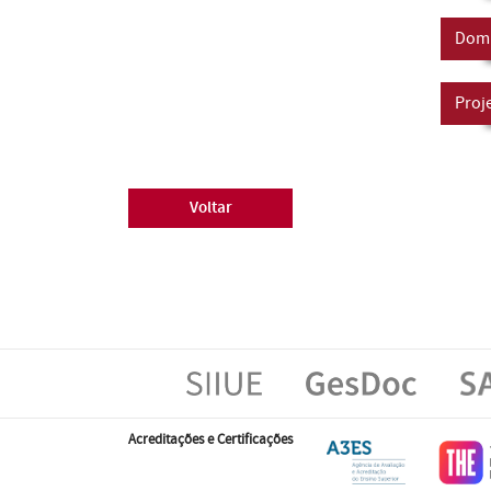
Domí
Proj
Voltar
Acreditações e Certificações