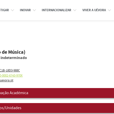
STIGAR
INOVAR
INTERNACIONALIZAR
VIVER A UÉVORA
 de Música)
o indeterminado
C1B-18D3-988C
0-0002-6743-970X
uevora.pt
ação Académica
os/Unidades