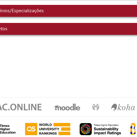
nios/Especializações
etos