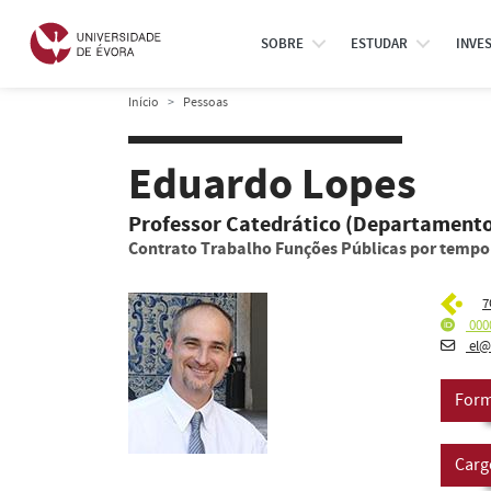
SOBRE
ESTUDAR
INVE
Início
Pessoas
Eduardo Lopes
Professor Catedrático (Departamento
Contrato Trabalho Funções Públicas por temp
7
000
el@
Form
Carg