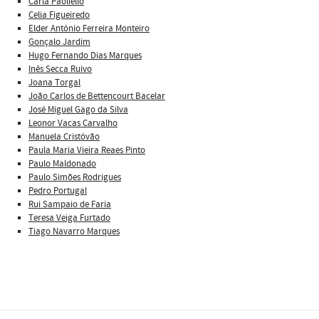
Carla Paoliello
Celia Figueiredo
Elder António Ferreira Monteiro
Gonçalo Jardim
Hugo Fernando Dias Marques
Inês Secca Ruivo
Joana Torgal
João Carlos de Bettencourt Bacelar
José Miguel Gago da Silva
Leonor Vacas Carvalho
Manuela Cristóvão
Paula Maria Vieira Reaes Pinto
Paulo Maldonado
Paulo Simões Rodrigues
Pedro Portugal
Rui Sampaio de Faria
Teresa Veiga Furtado
Tiago Navarro Marques