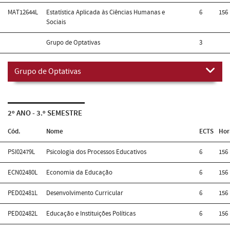
MAT12644L
Estatística Aplicada às Ciências Humanas e
6
156
Sociais
Grupo de Optativas
3
Grupo de Optativas
2º ANO - 3.º SEMESTRE
Cód.
Nome
ECTS
Hor
PSI02479L
Psicologia dos Processos Educativos
6
156
ECN02480L
Economia da Educação
6
156
PED02481L
Desenvolvimento Curricular
6
156
PED02482L
Educação e Instituições Políticas
6
156