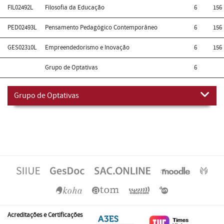
FIL02492L
Filosofia da Educação
6
156
PED02493L
Pensamento Pedagógico Contemporâneo
6
156
GES02310L
Empreendedorismo e Inovação
6
156
Grupo de Optativas
6
Grupo de Optativas
Acreditações e Certificações