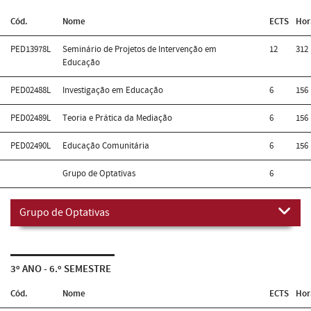
Cód.
Nome
ECTS
Hor
PED13978L
Seminário de Projetos de Intervenção em
12
312
Educação
PED02488L
Investigação em Educação
6
156
PED02489L
Teoria e Prática da Mediação
6
156
PED02490L
Educação Comunitária
6
156
Grupo de Optativas
6
Grupo de Optativas
3º ANO - 6.º SEMESTRE
Cód.
Nome
ECTS
Hor