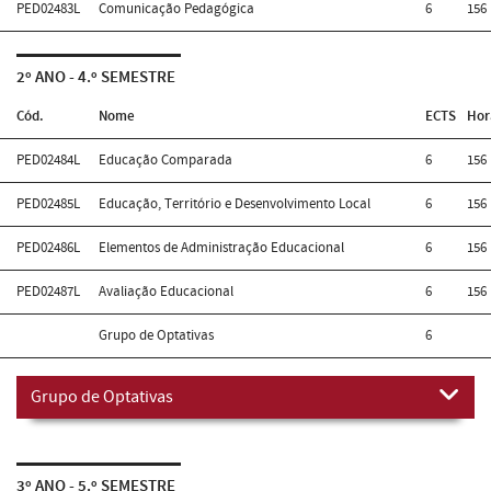
PED02483L
Comunicação Pedagógica
6
156
2º ANO - 4.º SEMESTRE
Cód.
Nome
ECTS
Hor
PED02484L
Educação Comparada
6
156
PED02485L
Educação, Território e Desenvolvimento Local
6
156
PED02486L
Elementos de Administração Educacional
6
156
PED02487L
Avaliação Educacional
6
156
Grupo de Optativas
6
Grupo de Optativas
3º ANO - 5.º SEMESTRE