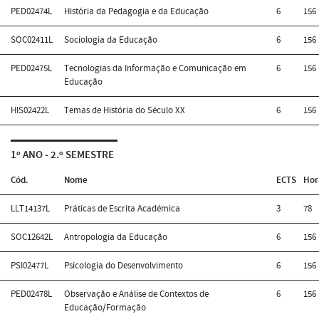
PED02474L
História da Pedagogia e da Educação
6
156
SOC02411L
Sociologia da Educação
6
156
PED02475L
Tecnologias da Informação e Comunicação em
6
156
Educação
HIS02422L
Temas de História do Século XX
6
156
1º ANO - 2.º SEMESTRE
Cód.
Nome
ECTS
Hor
LLT14137L
Práticas de Escrita Académica
3
78
SOC12642L
Antropologia da Educação
6
156
PSI02477L
Psicologia do Desenvolvimento
6
156
PED02478L
Observação e Análise de Contextos de
6
156
Educação/Formação