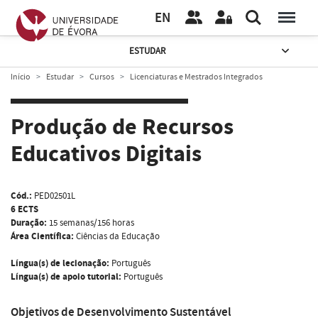
EN
ESTUDAR
Início
Estudar
Cursos
Licenciaturas e Mestrados Integrados
Produção de Recursos
Educativos Digitais
Cód.:
PED02501L
6 ECTS
Duração:
15 semanas/156 horas
Área Científica:
Ciências da Educação
Língua(s) de lecionação:
Português
Língua(s) de apoio tutorial:
Português
Objetivos de Desenvolvimento Sustentável