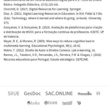
Básico. Indagatio Didactica, 13 (5),125-141.
Churchill, D. (2017). Digital Resources for Learning. Springer.
Diaz, A. (2021). Digital Learning Resources in Education. In M.K. Fidler & Y.Wu
(Eds). Technology: where it started and where its going. (e-book). University
STS.
Gonçalves, V. & Gonçalves, B. (2015). Avaliação de plataformas para criação
e distribuição de MOOC para a formação contínua de professores. ICIDTE. UP
de Valencia.
Mayer, R. E., & Moreno, R. (2003). Nine ways to reduce cognitive load in
multimedia learning. Educational Psychologist, 38(1), 43-52.
Nobre, T. (2012). Direito de Autor e Direitos Conexos. Lab e-learning, UL.
Ramos, J.L., Teodoro, V.D., Fernandes, J.S., Ferreira, F.M. & Chagas, I. (2010).
Recursos educativos para Portugal. Estudo estratégico. GEPE/ME.