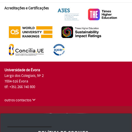
Acreditações e Certificações
Universidade de Évora
Largo dos Colegiais, Nº 2
7004-516 Évora
tlf: +351 266 740 800
outros contactos
Universidade de Évora © 2026
Consulte os Termos e Condições e Política de Privacidade