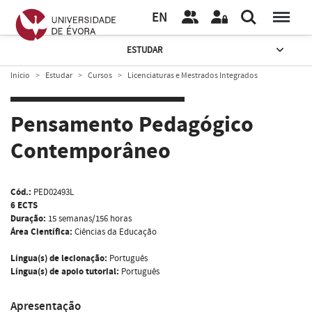
EN
ESTUDAR
Início
Estudar
Cursos
Licenciaturas e Mestrados Integrados
Pensamento Pedagógico
Contemporâneo
Cód.:
PED02493L
6 ECTS
Duração:
15 semanas/156 horas
Área Científica:
Ciências da Educação
Língua(s) de lecionação:
Português
Língua(s) de apoio tutorial:
Português
Apresentação