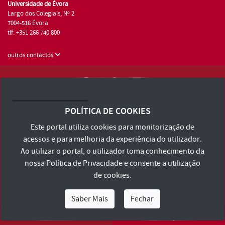
Universidade de Évora
Largo dos Colegiais, Nº 2
7004-516 Évora
tlf: +351 266 740 800
outros contactos
Universidade de Évora © 2026
Consulte os Termos e Condições e Política de Privacidade
POLÍTICA DE COOKIES
Declaração de Acessibilidade
Este portal utiliza cookies para monitorização de
acessos e para melhoria da experiência do utilizador.
Ao utilizar o portal, o utilizador toma conhecimento da
nossa
Política de Privacidade
e consente a utilização
de cookies.
Saber Mais
Fechar
Eu Sou
Eu Quero