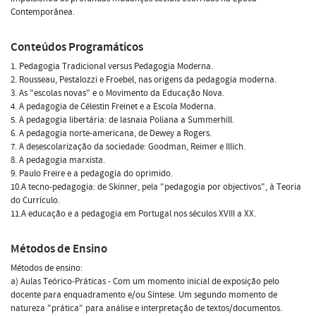
Contemporânea.
Conteúdos Programáticos
1. Pedagogia Tradicional versus Pedagogia Moderna.
2. Rousseau, Pestalozzi e Froebel, nas origens da pedagogia moderna.
3. As "escolas novas" e o Movimento da Educação Nova.
4. A pedagogia de Célestin Freinet e a Escola Moderna.
5. A pedagogia libertária: de Iasnaia Poliana a Summerhill.
6. A pedagogia norte-americana, de Dewey a Rogers.
7. A desescolarização da sociedade: Goodman, Reimer e Illich.
8. A pedagogia marxista.
9. Paulo Freire e a pedagogia do oprimido.
10.A tecno-pedagogia: de Skinner, pela "pedagogia por objectivos", à Teoria
do Currículo.
11.A educação e a pedagogia em Portugal nos séculos XVIII a XX.
Métodos de Ensino
Métodos de ensino:
a) Aulas Teórico-Práticas - Com um momento inicial de exposição pelo
docente para enquadramento e/ou Síntese. Um segundo momento de
natureza "prática" para análise e interpretação de textos/documentos.