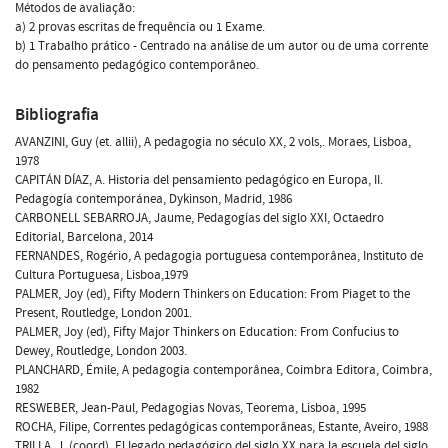
Métodos de avaliação:
a) 2 provas escritas de frequência ou 1 Exame.
b) 1 Trabalho prático - Centrado na análise de um autor ou de uma corrente
do pensamento pedagógico contemporâneo.
Bibliografia
AVANZINI, Guy (et. allii), A pedagogia no século XX, 2 vols,. Moraes, Lisboa,
1978
CAPITÁN DÍAZ, A. Historia del pensamiento pedagógico en Europa, II.
Pedagogía contemporánea, Dykinson, Madrid, 1986
CARBONELL SEBARROJA, Jaume, Pedagogías del siglo XXI, Octaedro
Editorial, Barcelona, 2014
FERNANDES, Rogério, A pedagogia portuguesa contemporânea, Instituto de
Cultura Portuguesa, Lisboa,1979
PALMER, Joy (ed), Fifty Modern Thinkers on Education: From Piaget to the
Present, Routledge, London 2001.
PALMER, Joy (ed), Fifty Major Thinkers on Education: From Confucius to
Dewey, Routledge, London 2003.
PLANCHARD, Émile, A pedagogia contemporânea, Coimbra Editora, Coimbra,
1982
RESWEBER, Jean-Paul, Pedagogias Novas, Teorema, Lisboa, 1995
ROCHA, Filipe, Correntes pedagógicas contemporâneas, Estante, Aveiro, 1988
TRILLA, J. (coord), El legado pedagógico del siglo XX para la escuela del siglo