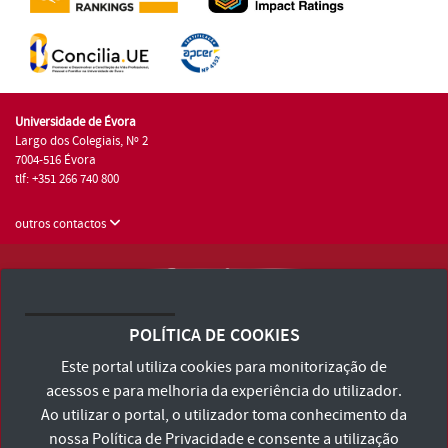
Universidade de Évora
Largo dos Colegiais, Nº 2
7004-516 Évora
tlf: +351 266 740 800
outros contactos
Universidade de Évora © 2026
Consulte os Termos e Condições e Política de Privacidade
POLÍTICA DE COOKIES
Declaração de Acessibilidade
Este portal utiliza cookies para monitorização de
acessos e para melhoria da experiência do utilizador.
Ao utilizar o portal, o utilizador toma conhecimento da
nossa
Política de Privacidade
e consente a utilização