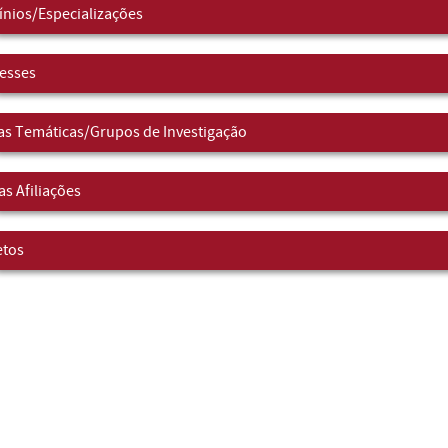
nios/Especializações
resses
as Temáticas/Grupos de Investigação
as Afiliações
etos