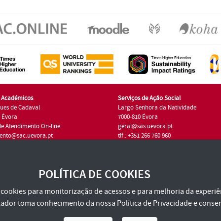
s Académicos
Serviços de Ação Social
ues de Cadaval
Largo Senhora da Natividade
7 Évora
7000-810 Évora
de Atendimento On-line
geral@sas.uevora.pt
ento@sac.uevora.pt
tlf.: +351 266 760 960
1 266 760 220
POLÍTICA DE COOKIES
za cookies para monitorização de acessos e para melhoria da experiên
tilizador toma conhecimento da nossa
Política de Privacidade
e consen