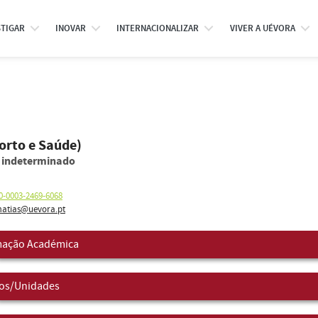
STIGAR
INOVAR
INTERNACIONALIZAR
VIVER A UÉVORA
orto e Saúde)
o indeterminado
0-0003-2469-6068
atias@uevora.pt
ação Académica
os/Unidades