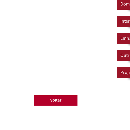
Domí
Inte
Linh
Outr
Proj
Voltar