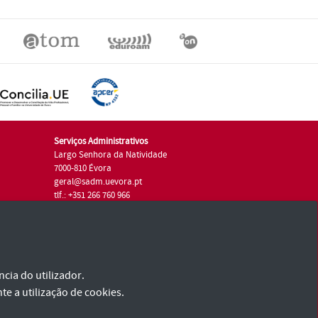
Serviços Administrativos
Largo Senhora da Natividade
7000-810 Évora
geral@sadm.uevora.pt
tlf.: +351 266 760 966
cia do utilizador.
te a utilização de cookies.