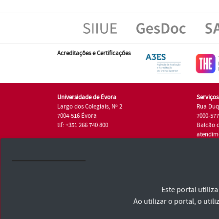
Acreditações e Certificações
Universidade de Évora
Serviço
Largo dos Colegiais, Nº 2
Rua Duq
7004-516 Évora
7000-57
tlf: +351 266 740 800
Balcão 
atendim
tlf.: +35
Universidade de Évora © 2026
Este portal utili
Consulte os Termos e Condições e Política de Privacidade
Declaração de Acessibilidade
Ao utilizar o portal, o u