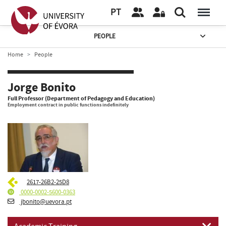
PT
PEOPLE
Home
People
Jorge Bonito
Full Professor (Department of Pedagogy and Education)
Employment contract in public functions indefinitely
2617-26B2-25D8
0000-0002-5600-0363
jbonito@uevora.pt