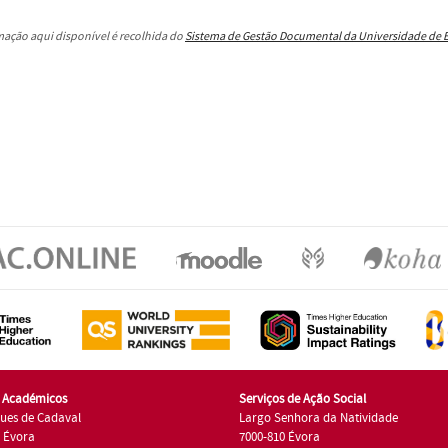
rmação aqui disponível é recolhida do
Sistema de Gestão Documental da Universidade de 
s Académicos
Serviços de Ação Social
ues de Cadaval
Largo Senhora da Natividade
7 Évora
7000-810 Évora