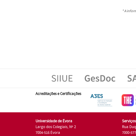
* A info
Acreditações e Certificações
Universidade de Évora
Serviço
Largo dos Colegiais, Nº 2
Rua Duq
7004-516 Évora
7000-57