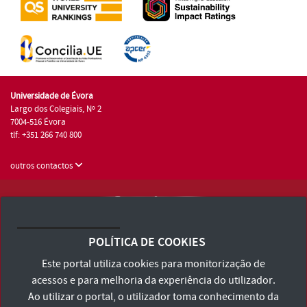
Universidade de Évora
Largo dos Colegiais, Nº 2
7004-516 Évora
tlf: +351 266 740 800
outros contactos
Universidade de Évora © 2026
Consulte os Termos e Condições e Política de Privacidade
POLÍTICA DE COOKIES
Declaração de Acessibilidade
Este portal utiliza cookies para monitorização de
acessos e para melhoria da experiência do utilizador.
Ao utilizar o portal, o utilizador toma conhecimento da