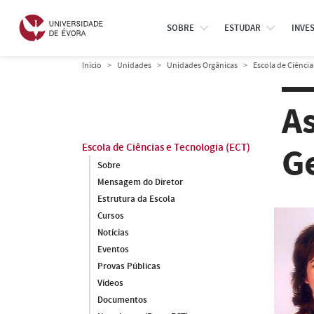
SOBRE
ESTUDAR
INVE
Início
Unidades
Unidades Orgânicas
Escola de Ciência
A
G
Escola de Ciências e Tecnologia (ECT)
Sobre
Mensagem do Diretor
Estrutura da Escola
Cursos
Notícias
Eventos
Provas Públicas
Vídeos
Documentos