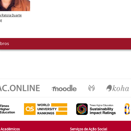
a Ratola Duarte
TE
bros
s Académicos
Serviços de Ação Social