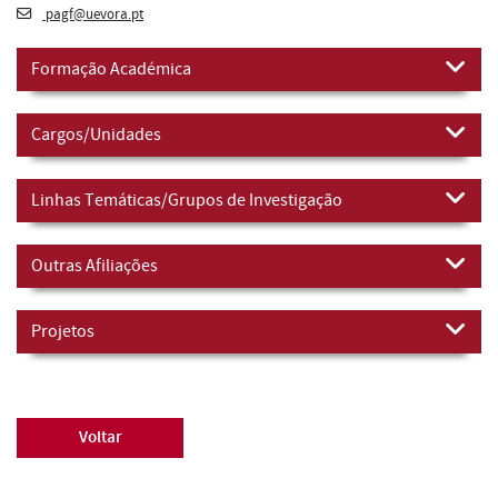
pagf@uevora.pt
Formação Académica
Cargos/Unidades
Linhas Temáticas/Grupos de Investigação
Outras Afiliações
Projetos
Voltar