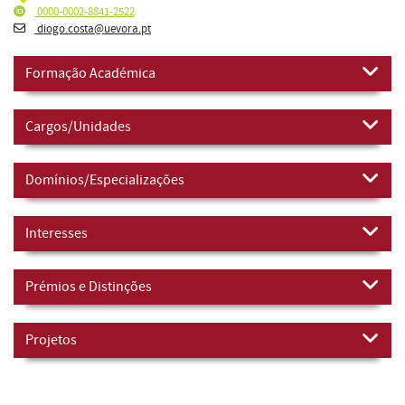
0000-0002-8841-2522
diogo.costa@uevora.pt
Formação Académica
Cargos/Unidades
Domínios/Especializações
Interesses
Prémios e Distinções
Projetos