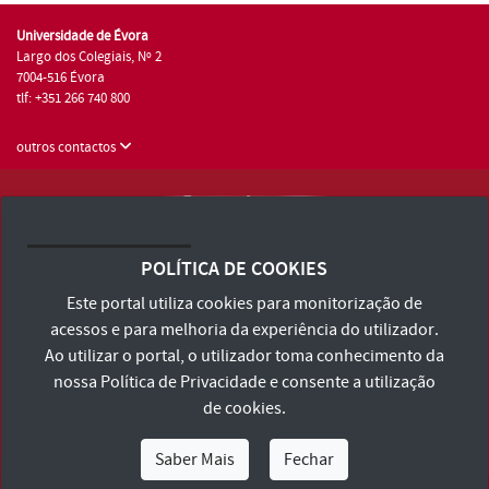
Universidade de Évora
Largo dos Colegiais, Nº 2
7004-516 Évora
tlf: +351 266 740 800
outros contactos
Universidade de Évora © 2026
Consulte os Termos e Condições e Política de Privacidade
POLÍTICA DE COOKIES
Declaração de Acessibilidade
Este portal utiliza cookies para monitorização de
acessos e para melhoria da experiência do utilizador.
Ao utilizar o portal, o utilizador toma conhecimento da
nossa
Política de Privacidade
e consente a utilização
de cookies.
Saber Mais
Fechar