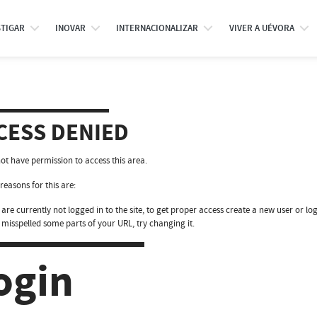
STIGAR
INOVAR
INTERNACIONALIZAR
VIVER A UÉVORA
CESS DENIED
ot have permission to access this area.
reasons for this are:
are currently not logged in to the site, to get proper access create a new user or log
 misspelled some parts of your URL, try changing it.
ogin