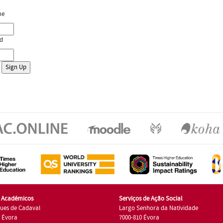
me
d
s Académicos
Serviços de Ação Social
ues de Cadaval
Largo Senhora da Natividade
7 Évora
7000-810 Évora