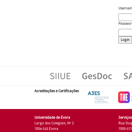
Userna
Passwor
Acreditações e Certificações
Universidade de Évora
Serviço
Largo dos Colegiais, Nº 2
Rua Duq
7004-516 Évora
7000-57