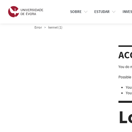
SOBRE
ESTUDAR
INVE
Error
kernel (1)
AC
You do n
Possible 
You 
You
L