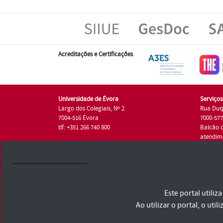
Acreditações e Certificações
Universidade de Évora
Serviço
Largo dos Colegiais, Nº 2
Rua Duq
7004-516 Évora
7000-57
tlf: +351 266 740 800
Balcão 
atendim
tlf.: +35
Universidade de Évora © 2026
Este portal utili
Consulte os Termos e Condições e Política de Privacidade
Declaração de Acessibilidade
Ao utilizar o portal, o u