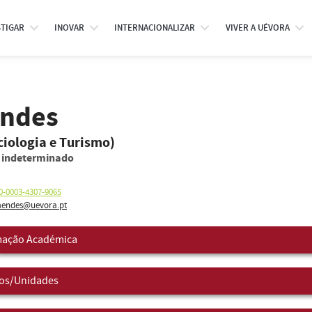
STIGAR
INOVAR
INTERNACIONALIZAR
VIVER A UÉVORA
endes
iologia e Turismo)
o indeterminado
0-0003-4307-9065
ndes@uevora.pt
ação Académica
os/Unidades