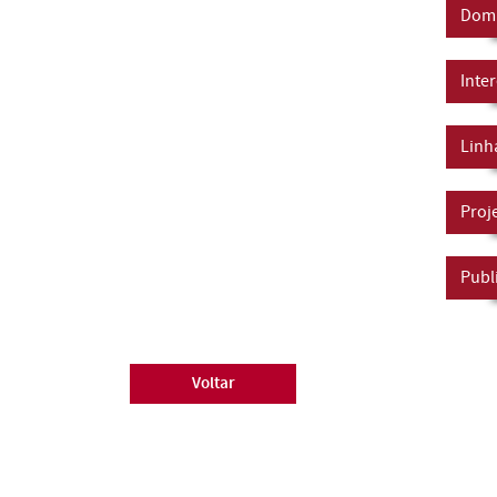
Domí
Inte
Linh
Proj
Publ
Voltar