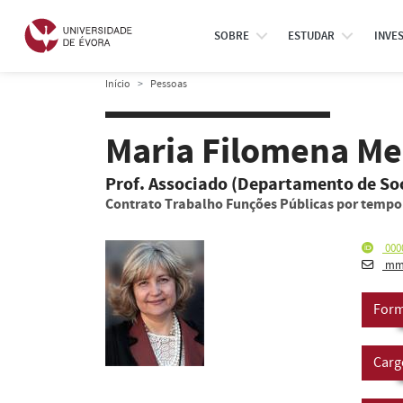
SOBRE
ESTUDAR
INVE
Início
Pessoas
Maria Filomena M
Prof. Associado (Departamento de Soc
Contrato Trabalho Funções Públicas por temp
000
mme
Form
Carg