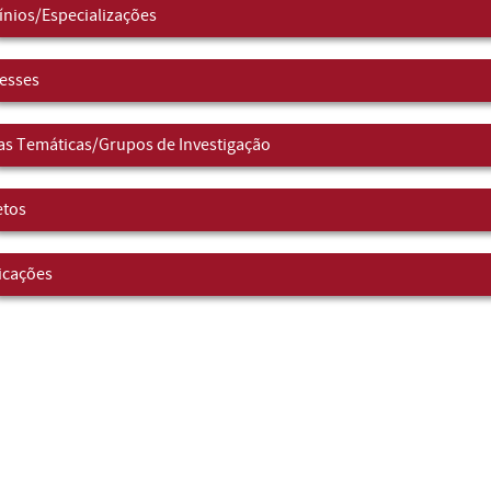
nios/Especializações
resses
as Temáticas/Grupos de Investigação
etos
icações