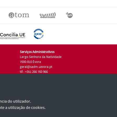
Serviços Administrativos
Largo Senhora da Natividade
7000-810 Évora
geral@sadm.uevora.pt
tlf.: +351 266 760 966
cia do utilizador.
te a utilização de cookies.