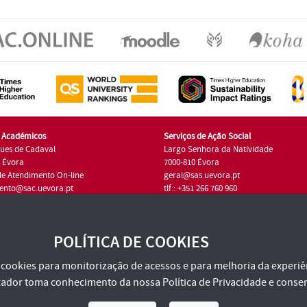
s Académicos
Serviços de Ação Social
ues de Cadaval
Largo Senhora da Natividade
7 Évora
7000-810 Évora
de Atendimento On-line
geral@sas.uevora.pt
ento@sac.uevora.pt
tlf.: +351 266 760 960
1 266 760 220
POLÍTICA DE COOKIES
za cookies para monitorização de acessos e para melhoria da experiên
tilizador toma conhecimento da nossa
Política de Privacidade
e consen