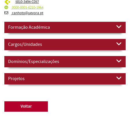
5810-3494-C057
0000-0001-6210-1964
canhoto@uevora.pt
Formação Académica
Cargos/Unidades
Domínios/Especializações
Projetos
Voltar