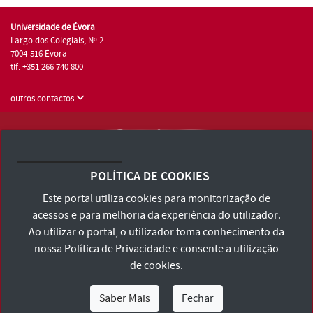
Universidade de Évora
Largo dos Colegiais, Nº 2
7004-516 Évora
tlf: +351 266 740 800
outros contactos
Universidade de Évora © 2026
Consulte os Termos e Condições e Política de Privacidade
POLÍTICA DE COOKIES
Declaração de Acessibilidade
Este portal utiliza cookies para monitorização de
acessos e para melhoria da experiência do utilizador.
Ao utilizar o portal, o utilizador toma conhecimento da
nossa
Política de Privacidade
e consente a utilização
de cookies.
Saber Mais
Fechar