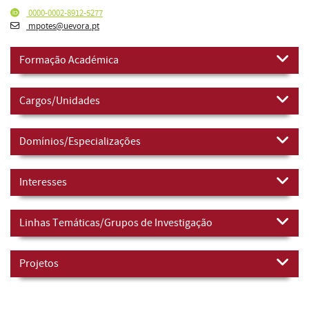
0000-0002-8912-5277
mpotes@uevora.pt
Formação Académica
Cargos/Unidades
Domínios/Especializações
Interesses
Linhas Temáticas/Grupos de Investigação
Projetos