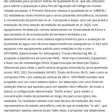
são utilizados para produzir Índices de Qualidade do Ar, que são utilizados
para alertar a população e para fins de regulação de tráfego em muitas
cidades europeias. A Primeira Directiva relativa à qualidade do ar (1999/30 /
CE) estabeleceu níveis mínimos para vários poluentes atmosféricos, incluindo
a concentração de partículas no ar. A proposta é dupla, uma vez que prevê a
instalação de uma estação de medição da qualidade do ar (AQS) com
equipamento de detecção remota desenvolvido na Universidade de Évora e
que necessita só de actualizações de hardware limitadas e ao
desenvolvimento de um novo sistema espectrométrico para a avaliação da
Qualidade da água com técnicas espectrométricas subaquáticas. O AQS será
equipado com equipamento padrão para medições in situ e com o
SPATRAM2 (Spectrometer for Atmospheric Tracers Monitoring Rel. 2),
acoplado à plataforma alt azimutal MIGE - Multi Input Geometry Equipment-
e fazer uso da metodologia DOAS (Espectroscopia de Absorção Óptica
Diferencial) para obter o perfil vertical de gases minoritários (principalmente
ozono, NO2, SO2, Formaldeído (HCHO), Óxido de Bromo (BrO), bem como os
compostos PAN, com resolução vertical de 200 m. SPATRAM2 também será
acoplado com um outro sistema óptico: um telescópio com uma fonte de
radiação interna que apontao para um espelho retro-reflector, de modo a
aplicar a configuração denominada "DOAS activo" para medirr a
concentração média de poluentes ao longo dos percursos óptico das
medições. Os resultados obtidos com esta técnica de medições são mais
representativos do estado atmosférico real do que as medições "in situ", que
representam apenas valores locais. Além disso, a proposta visa desenvolver,