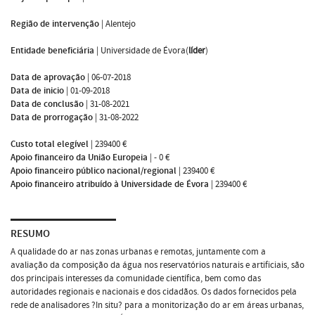
Região de intervenção
|
Alentejo
Entidade beneficiária
|
Universidade de Évora(
líder
)
Data de aprovação
|
06-07-2018
Data de inicio
|
01-09-2018
Data de conclusão
|
31-08-2021
Data de prorrogação
|
31-08-2022
Custo total elegível
|
239400 €
Apoio financeiro da União Europeia
|
- 0 €
Apoio financeiro público nacional/regional
|
239400 €
Apoio financeiro atribuído à Universidade de Évora
|
239400 €
RESUMO
A qualidade do ar nas zonas urbanas e remotas, juntamente com a
avaliação da composição da água nos reservatórios naturais e artificiais, são
dos principais interesses da comunidade científica, bem como das
autoridades regionais e nacionais e dos cidadãos. Os dados fornecidos pela
rede de analisadores ?In situ? para a monitorização do ar em áreas urbanas,