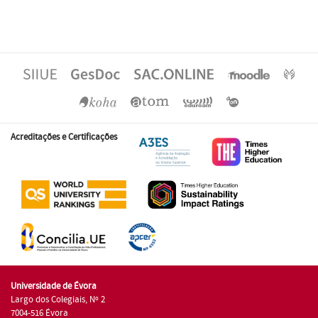
Acreditações e Certificações
Universidade de Évora
Largo dos Colegiais, Nº 2
7004-516 Évora