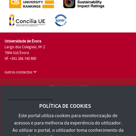
Universidade de Évora
Largo dos Colegiais, Nº 2
7004-516 Évora
tlf: +351 266 740 800
outros contactos
Universidade de Évora © 2026
Consulte os Termos e Condições e Política de Privacidade
POLÍTICA DE COOKIES
Declaração de Acessibilidade
Este portal utiliza cookies para monitorização de
acessos e para melhoria da experiência do utilizador.
Ao utilizar o portal, o utilizador toma conhecimento da