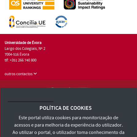
Universidade de Évora
Largo dos Colegiais, Nº 2
7004-516 Évora
tlf: +351 266 740 800
outros contactos
Universidade de Évora © 2026
Consulte os Termos e Condições e Política de Privacidade
POLÍTICA DE COOKIES
Declaração de Acessibilidade
Este portal utiliza cookies para monitorização de
acessos e para melhoria da experiência do utilizador.
Ao utilizar o portal, o utilizador toma conhecimento da