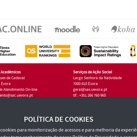
s Académicos
Serviços de Ação Social
ues de Cadaval
Largo Senhora da Natividade
7 Évora
7000-810 Évora
de Atendimento On-line
geral@sas.uevora.pt
ento@sac.uevora.pt
tlf.: +351 266 760 960
1 266 760 220
POLÍTICA DE COOKIES
za cookies para monitorização de acessos e para melhoria da experiên