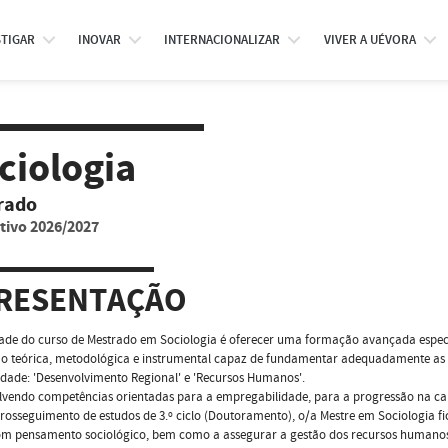
STIGAR
INOVAR
INTERNACIONALIZAR
VIVER A UÉVORA
ciologia
rado
tivo 2026/2027
RESENTAÇÃO
dade do curso de Mestrado em Sociologia é oferecer uma formação avançada especi
 teórica, metodológica e instrumental capaz de fundamentar adequadamente as prá
idade: 'Desenvolvimento Regional' e 'Recursos Humanos'.
vendo competências orientadas para a empregabilidade, para a progressão na carre
rosseguimento de estudos de 3.º ciclo (Doutoramento), o/a Mestre em Sociologia f
om pensamento sociológico, bem como a assegurar a gestão dos recursos humanos 