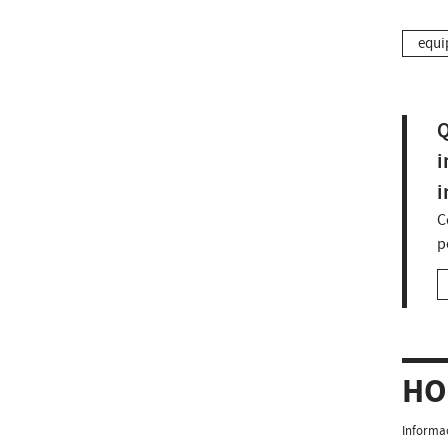
equi
Q
i
i
C
p
HO
Informaç