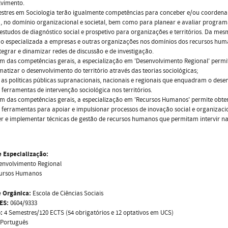
lvimento.
stres em Sociologia terão igualmente competências para conceber e/ou coordenar
, no domínio organizacional e societal, bem como para planear e avaliar programas
 estudos de diagnóstico social e prospetivo para organizações e territórios. Da m
 especializada a empresas e outras organizações nos domínios dos recursos human
egrar e dinamizar redes de discussão e de investigação.
m das competências gerais, a especialização em 'Desenvolvimento Regional' permit
matizar o desenvolvimento do território através das teorias sociológicas;
r as políticas públicas supranacionais, nacionais e regionais que enquadram o desen
ar ferramentas de intervenção sociológica nos territórios.
m das competências gerais, a especialização em 'Recursos Humanos' permite obter
ar ferramentas para apoiar e impulsionar processos de inovação social e organizac
er e implementar técnicas de gestão de recursos humanos que permitam intervir na
e Especialização:
envolvimento Regional
ursos Humanos
 Orgânica:
Escola de Ciências Sociais
ES:
0604/9333
:
4 Semestres/120 ECTS (54 obrigatórios e 12 optativos em UCS)
Português