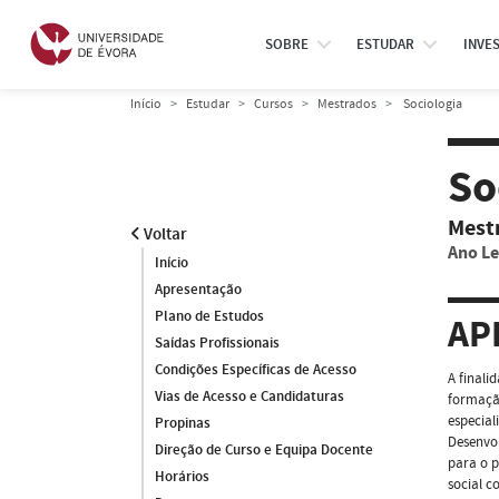
SOBRE
ESTUDAR
INVE
Início
Estudar
Cursos
Mestrados
Sociologia
So
Mest
Voltar
Ano Le
Início
Apresentação
Plano de Estudos
AP
Saídas Profissionais
Condições Específicas de Acesso
A finali
Vias de Acesso e Candidaturas
formação
especial
Propinas
Desenvol
Direção de Curso e Equipa Docente
para o p
Horários
social c