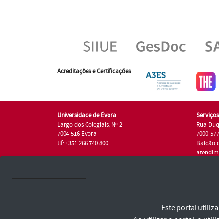
Acreditações e Certificações
Universidade de Évora
Serviço
Largo dos Colegiais, Nº 2
Rua Duq
7004-516 Évora
7000-57
tlf: +351 266 740 800
Balcão 
atendim
tlf.: +35
Universidade de Évora © 2026
Este portal utili
Consulte os Termos e Condições e Política de Privacidade
Declaração de Acessibilidade