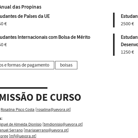
Anual das Propinas
udantes de Países da UE
Estudant
50 €
2500 €
udantes Internacionais com Bolsa de Mérito
Estudan
50 €
Desenvo
1250 €
os e formas de pagamento
bolsas
MISSÃO DE CURSO
Rosalina Pisco Costa
[
rosalina@uevora.pt
]
s:
guel de Almeida Dionísio
[
bmdionisio@uevora.pt
]
anuel Serrano
[
mariaserrano@uevora.pt
]
Jorge
[
mfj@uevora.pt
]