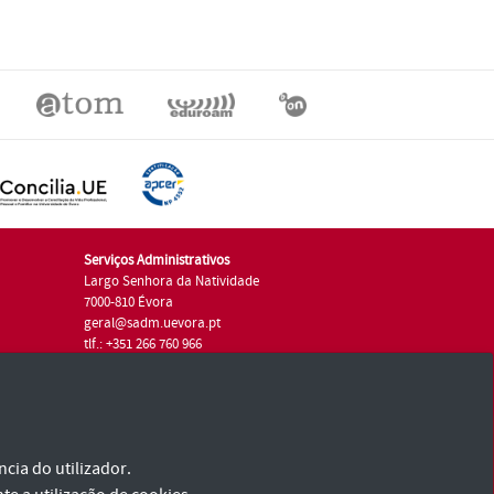
Serviços Administrativos
Largo Senhora da Natividade
7000-810 Évora
geral@sadm.uevora.pt
tlf.: +351 266 760 966
cia do utilizador.