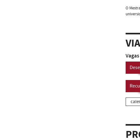
O Mestra
universi
VI
Vagas 
Dese
Recu
cale
PR