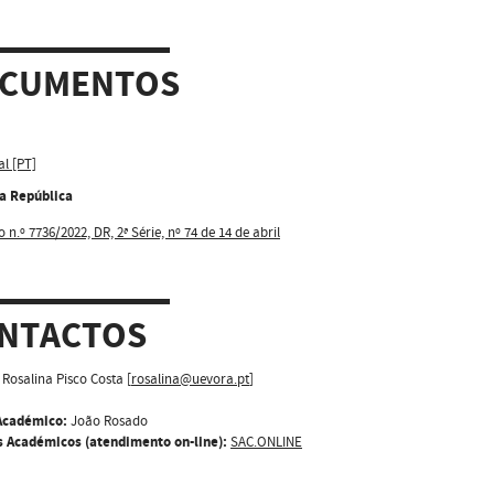
CUMENTOS
al [PT]
da República
 n.º 7736/2022, DR, 2ª Série, nº 74 de 14 de abril
NTACTOS
Rosalina Pisco Costa [
rosalina@uevora.pt
]
Académico:
João Rosado
s Académicos (atendimento on-line):
SAC.ONLINE