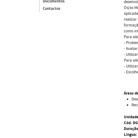
Documentos
desenvo
Os/as Me
Contactos
aplicada
realizar
formação
como int
Para alé
- Proble
- Avalia
- Utiliz
Para alé
- Utiliz
- Escolh
Áreas d
Des
Rec
Unidade
Cód. DG
Duração
Língua: