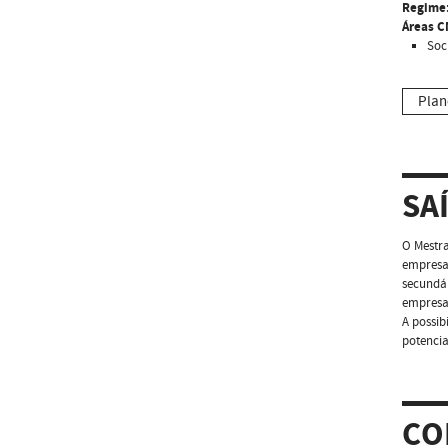
Regime
Áreas C
Soc
Plan
SA
O Mestra
empresas
secundár
empresas
A possib
potencia
CO