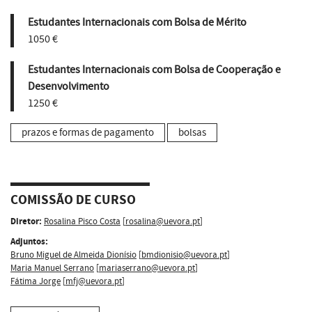
Estudantes Internacionais com Bolsa de Mérito
1050 €
Estudantes Internacionais com Bolsa de Cooperação e
Desenvolvimento
1250 €
prazos e formas de pagamento
bolsas
COMISSÃO DE CURSO
Diretor:
Rosalina Pisco Costa
[
rosalina@uevora.pt
]
Adjuntos:
Bruno Miguel de Almeida Dionísio
[
bmdionisio@uevora.pt
]
Maria Manuel Serrano
[
mariaserrano@uevora.pt
]
Fátima Jorge
[
mfj@uevora.pt
]