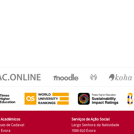
s Académicos
Serviços de Ação Social
ues de Cadaval
Largo Senhora da Natividade
7 Évora
7000-810 Évora