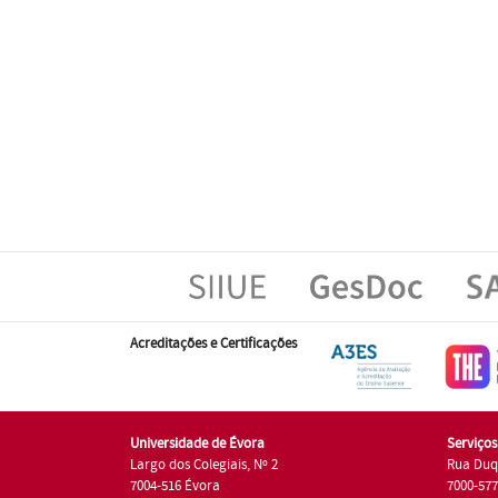
Acreditações e Certificações
Universidade de Évora
Serviço
Largo dos Colegiais, Nº 2
Rua Duq
7004-516 Évora
7000-57